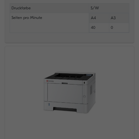
Druckfarbe
S/W
Seiten pro Minute
A4
A3
40
0