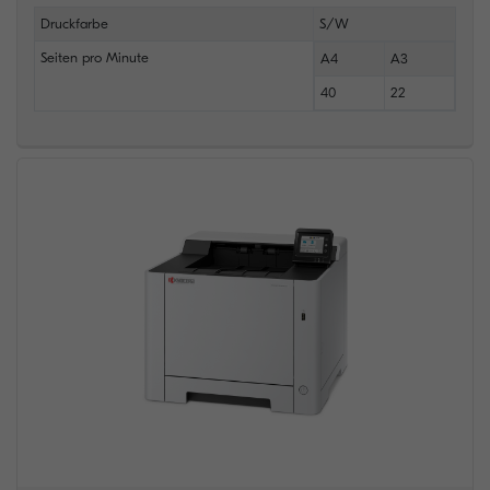
Druckfarbe
S/W
Seiten pro Minute
A4
A3
40
22