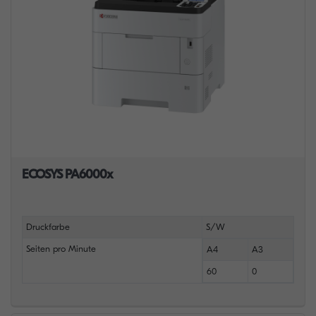
ECOSYS PA6000x
Druckfarbe
S/W
Seiten pro Minute
A4
A3
60
0