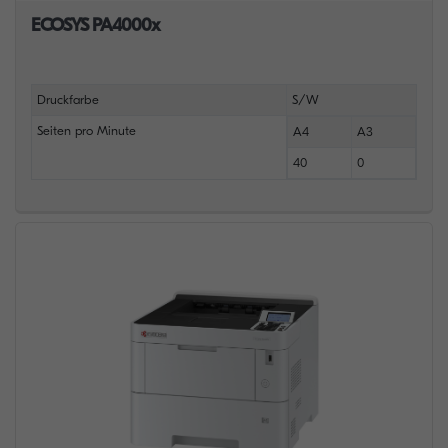
ECOSYS PA4000x
Druckfarbe
S/W
Seiten pro Minute
A4
A3
40
0