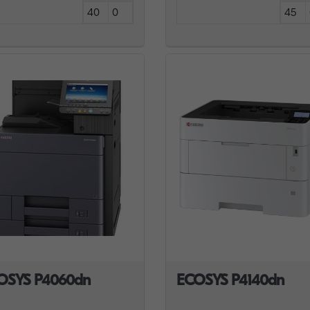
40
0
45
OSYS P4060dn
ECOSYS P4140dn