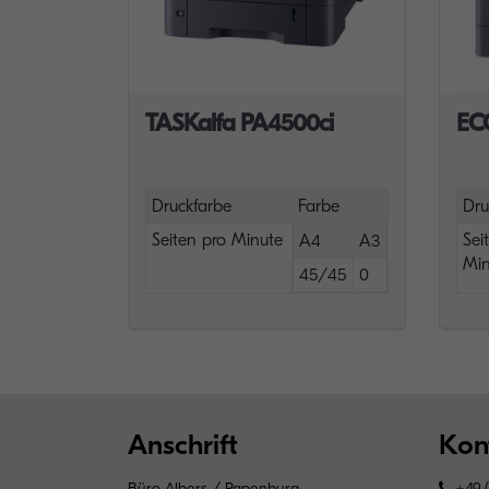
TASKalfa PA4500ci
EC
Druckfarbe
Farbe
Dru
Seiten pro Minute
Sei
A4
A3
Min
45/45
0
Anschrift
Kon
Büro Albers / Papenburg
+49 (