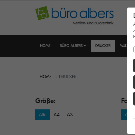
HOME
BÜRO ALBERS
DRUCKER
MULTIFU
HOME
DRUCKER
Größe:
Farb
Alle
A4
A3
Alle