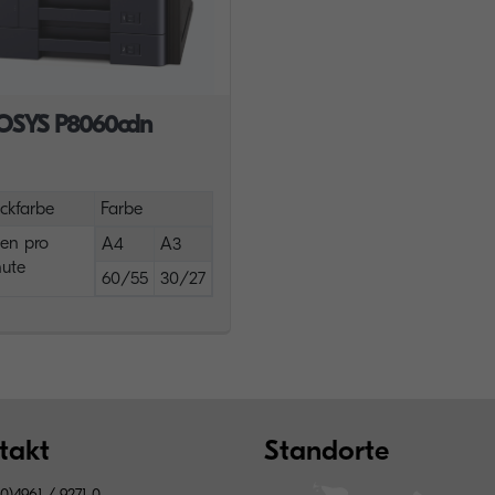
OSYS P8060cdn
ckfarbe
Farbe
ten pro
A4
A3
ute
60/55
30/27
takt
Standorte
0)4961 / 9271-0