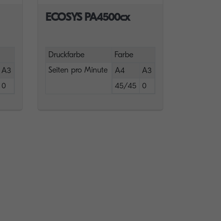
ECOSYS PA4500cx
Druckfarbe
Farbe
Seiten pro Minute
A3
A4
A3
0
45/45
0