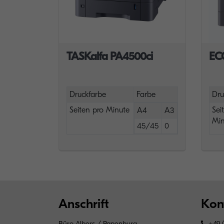
TASKalfa PA4500ci
EC
Druckfarbe
Farbe
Dru
Seiten pro Minute
Sei
A4
A3
Min
45/45
0
Anschrift
Kon
Büro Albers / Papenburg
+49 (