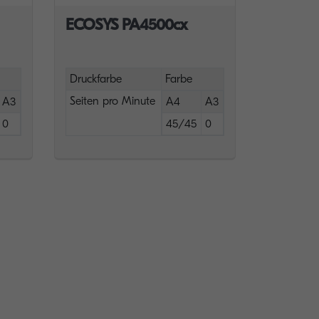
ECOSYS PA4500cx
Druckfarbe
Farbe
Seiten pro Minute
A3
A4
A3
0
45/45
0