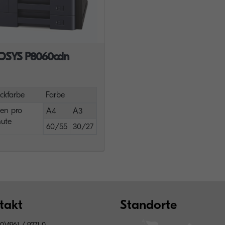
OSYS P8060cdn
ckfarbe
Farbe
ten pro
A4
A3
ute
60/55
30/27
takt
Standorte
0)4961 / 9271-0