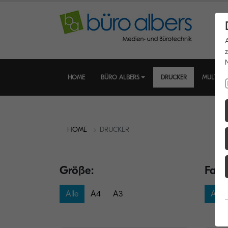
HOME
BÜRO ALBERS
DRUCKER
MULTIFU
HOME
DRUCKER
Größe:
Farb
Alle
A4
A3
Alle