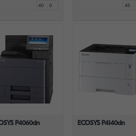
40
0
45
OSYS P4060dn
ECOSYS P4140dn