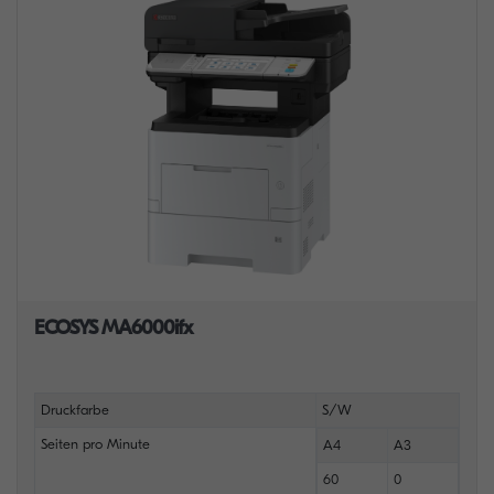
ECOSYS MA6000ifx
Druckfarbe
S/W
Seiten pro Minute
A4
A3
60
0