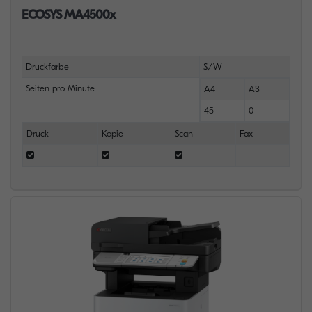
ECOSYS MA4500x
Druckfarbe
S/W
Seiten pro Minute
A4
A3
45
0
Druck
Kopie
Scan
Fax