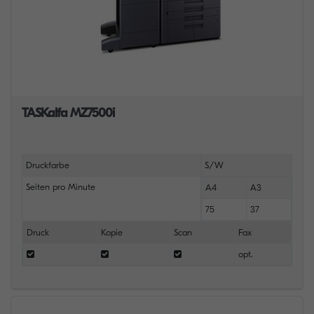
TASKalfa MZ7500i
Druckfarbe
S/W
Seiten pro Minute
A4
A3
75
37
Druck
Kopie
Scan
Fax
opt.