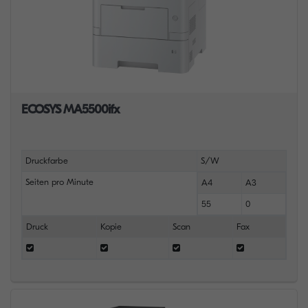
ECOSYS MA5500ifx
Druckfarbe
S/W
Seiten pro Minute
A4
A3
55
0
Druck
Kopie
Scan
Fax