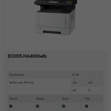
ECOSYS MA4000wifx
Druckfarbe
S/W
Seiten pro Minute
A4
A3
40
0
Druck
Kopie
Scan
Fax