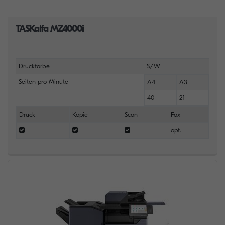
TASKalfa MZ4000i
Druckfarbe
S/W
Seiten pro Minute
A4
A3
40
21
Druck
Kopie
Scan
Fax
opt.