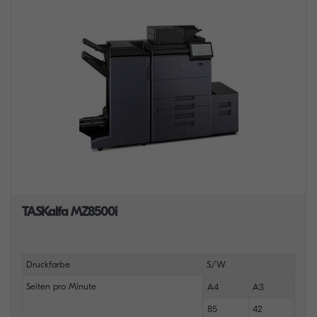
TASKalfa MZ8500i
Druckfarbe
S/W
Seiten pro Minute
A4
A3
85
42