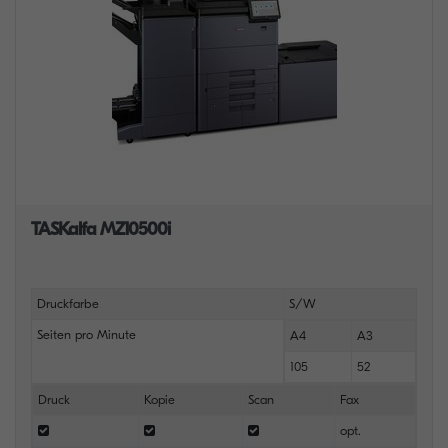
TASKalfa MZ10500i
Druckfarbe
S/W
Seiten pro Minute
A4
A3
105
52
Druck
Kopie
Scan
Fax
opt.