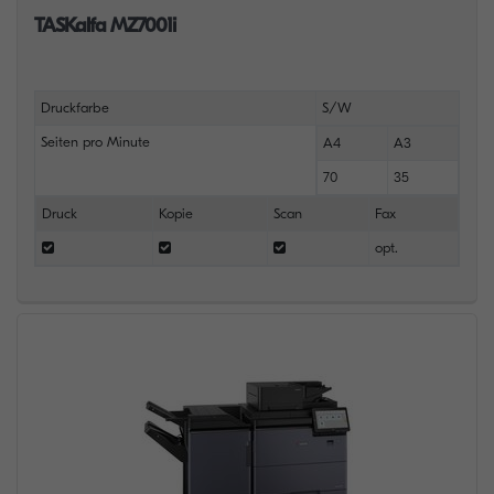
TASKalfa MZ7001i
Druckfarbe
S/W
Seiten pro Minute
A4
A3
70
35
Druck
Kopie
Scan
Fax
opt.