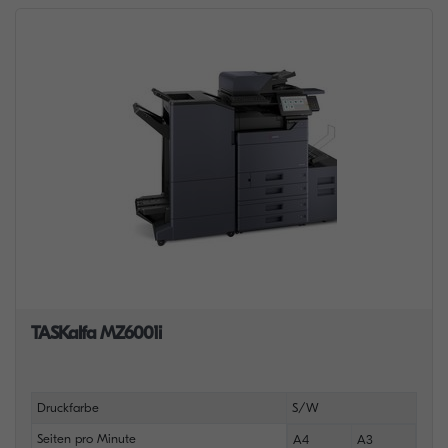
TASKalfa MZ6001i
Druckfarbe
S/W
Seiten pro Minute
A4
A3