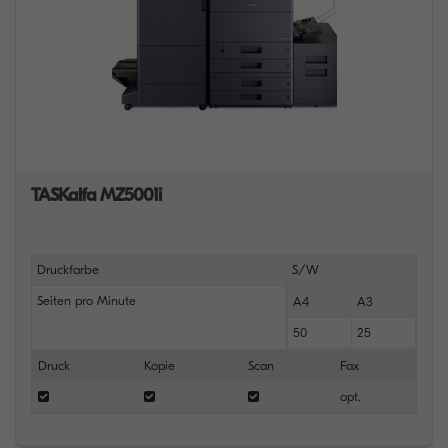
TASKalfa MZ5001i
Druckfarbe
S/W
Seiten pro Minute
A4
A3
50
25
Druck
Kopie
Scan
Fax
opt.