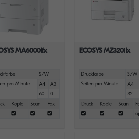
OSYS MA6000ifx
ECOSYS MZ3201ix
ckfarbe
S/W
Druckfarbe
S/W
ten pro Minute
Seiten pro Minute
A4
A3
A4
60
0
32
ck
Kopie
Scan
Fax
Druck
Kopie
Scan
F
o