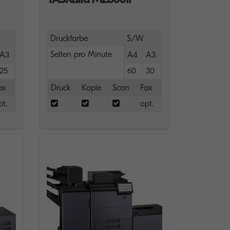
Druckfarbe
S/W
Seiten pro Minute
A3
A4
A3
25
60
30
ax
Druck
Kopie
Scan
Fax
pt.
opt.