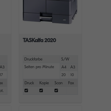
TASKalfa 2020
Druckfarbe
S/W
Seiten pro Minute
A3
A4
A3
17
20
10
ax
Druck
Kopie
Scan
Fax
pt.