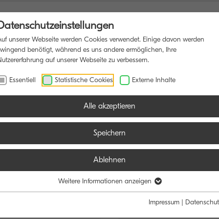
Datenschutzeinstellungen
Auf unserer Webseite werden Cookies verwendet. Einige davon werden
zwingend benötigt, während es uns andere ermöglichen, Ihre
Nutzererfahrung auf unserer Webseite zu verbessern.
NKTIONSDRUCKER
SOFTWARE
BLOG
Essentiell
Statistische Cookies
Externe Inhalte
Alle akzeptieren
Speichern
Ablehnen
e:
Funktion:
Weitere Informationen anzeigen
Schwarz/Weiß
Farbe
Alle
Scan
Fax
Impressum
|
Datenschut