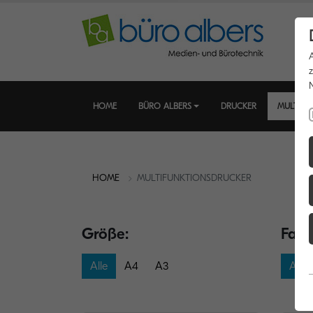
HOME
BÜRO ALBERS
DRUCKER
MULTIFU
HOME
MULTIFUNKTIONSDRUCKER
Größe:
Farb
Alle
A4
A3
Alle