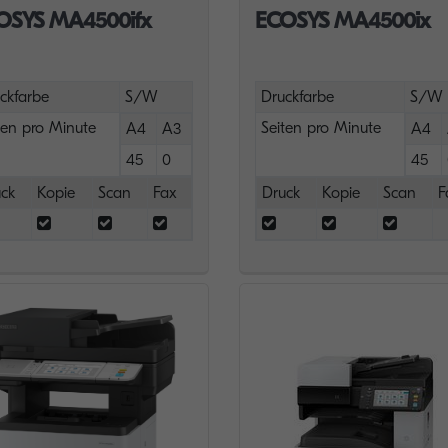
OSYS MA4500ifx
ECOSYS MA4500ix
ckfarbe
S/W
Druckfarbe
S/W
ten pro Minute
Seiten pro Minute
A4
A3
A4
45
0
45
ck
Kopie
Scan
Fax
Druck
Kopie
Scan
F