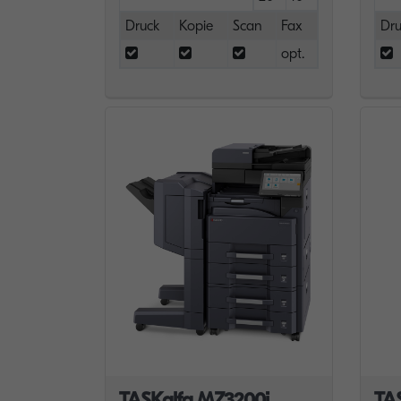
Druck
Kopie
Scan
Fax
Dru
opt.
TASKalfa MZ3200i
TA