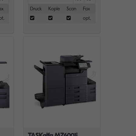
ax
Druck
Kopie
Scan
Fax
pt.
opt.
TASKalfa MZ6001i