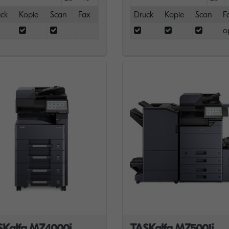
ck
Kopie
Scan
Fax
Druck
Kopie
Scan
F
o
SKalfa MZ4000i
TASKalfa MZ5001i