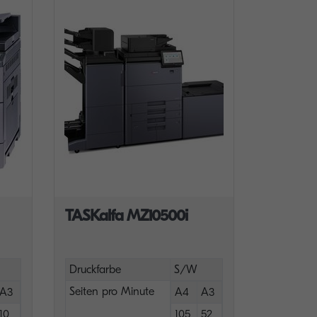
TASKalfa MZ10500i
Druckfarbe
S/W
Seiten pro Minute
A3
A4
A3
10
105
52