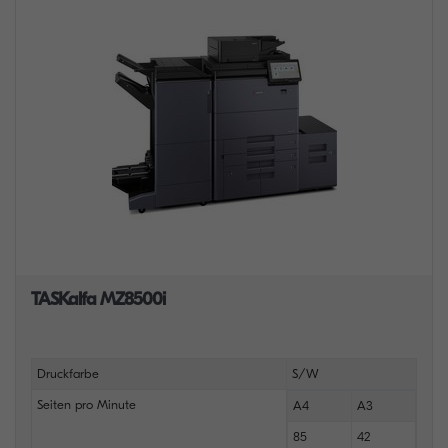
TASKalfa MZ8500i
Druckfarbe
S/W
Seiten pro Minute
A4
A3
85
42