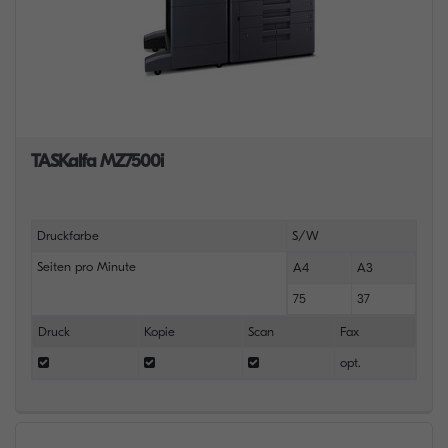
TASKalfa MZ7500i
Druckfarbe
S/W
Seiten pro Minute
A4
A3
75
37
Druck
Kopie
Scan
Fax
opt.