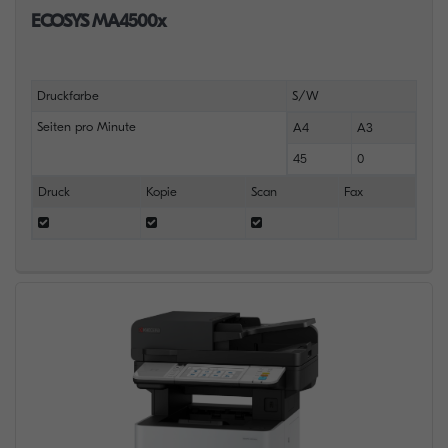
ECOSYS MA4500x
Druckfarbe
S/W
Seiten pro Minute
A4
A3
45
0
Druck
Kopie
Scan
Fax