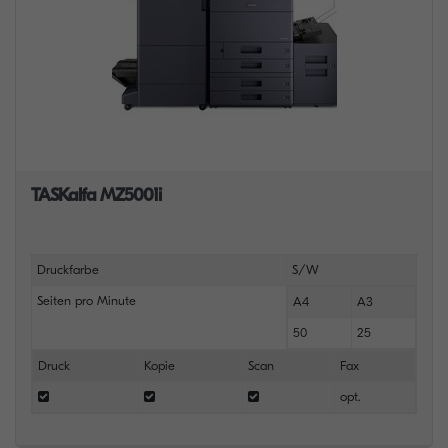
TASKalfa MZ5001i
Druckfarbe
S/W
Seiten pro Minute
A4
A3
50
25
Druck
Kopie
Scan
Fax
opt.