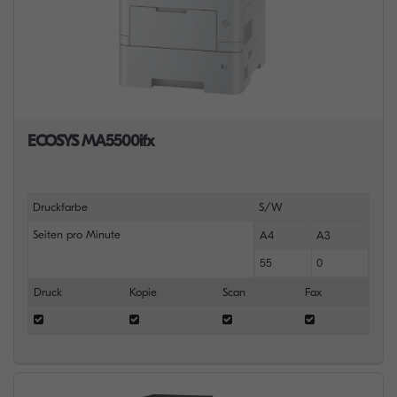
ECOSYS MA5500ifx
Druckfarbe
S/W
Seiten pro Minute
A4
A3
55
0
Druck
Kopie
Scan
Fax