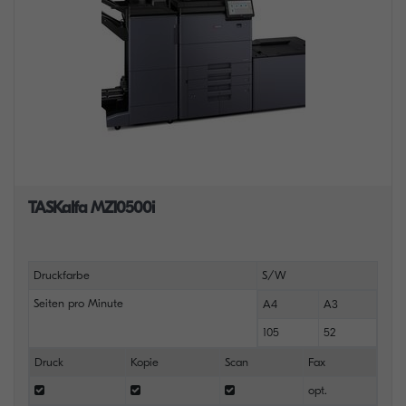
TASKalfa MZ10500i
Druckfarbe
S/W
Seiten pro Minute
A4
A3
105
52
Druck
Kopie
Scan
Fax
opt.