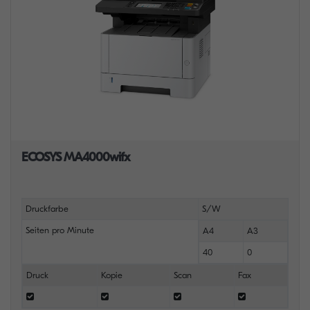
ECOSYS MA4000wifx
Druckfarbe
S/W
Seiten pro Minute
A4
A3
40
0
Druck
Kopie
Scan
Fax