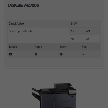
TASKalfa MZ7001i
Druckfarbe
S/W
Seiten pro Minute
A4
A3
70
35
Druck
Kopie
Scan
Fax
opt.