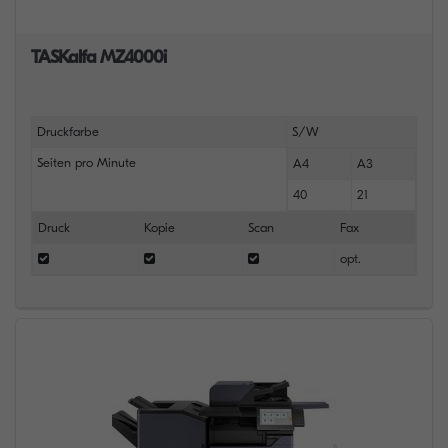
TASKalfa MZ4000i
Druckfarbe
S/W
Seiten pro Minute
A4
A3
40
21
Druck
Kopie
Scan
Fax
opt.