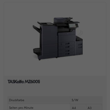
TASKalfa MZ6001i
Druckfarbe
S/W
Seiten pro Minute
A4
A3