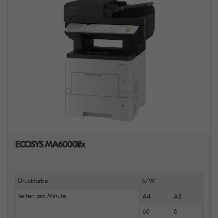
ECOSYS MA6000ifx
Druckfarbe
S/W
Seiten pro Minute
A4
A3
60
0